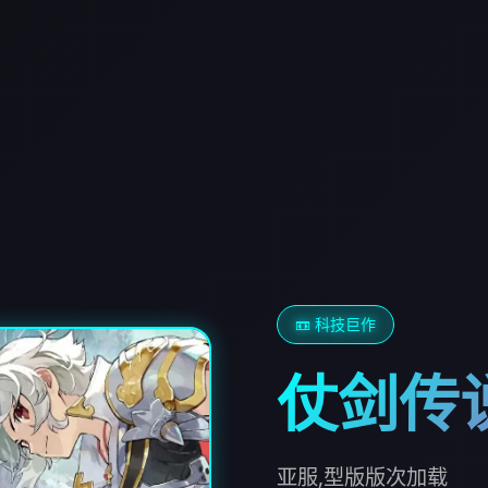
📼 科技巨作
仗剑传
亚服,型版版次加载