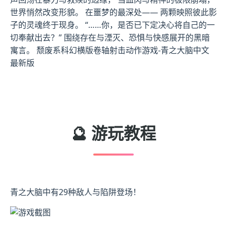
世界悄然改变形貌。 在噩梦的最深处—— 两颗映照彼此影
子的灵魂终于现身。 “……你，是否已下定决心将自己的一
切奉献出去？” 围绕存在与湮灭、恐惧与快感展开的黑暗
寓言。 颓废系科幻横版卷轴射击动作游戏-青之大脑中文
最新版
🔮 游玩教程
青之大脑中有29种敌人与陷阱登场！