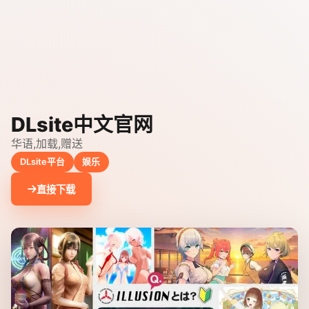
DLsite中文官网
华语,加载,赠送
DLsite平台
娱乐
直接下载