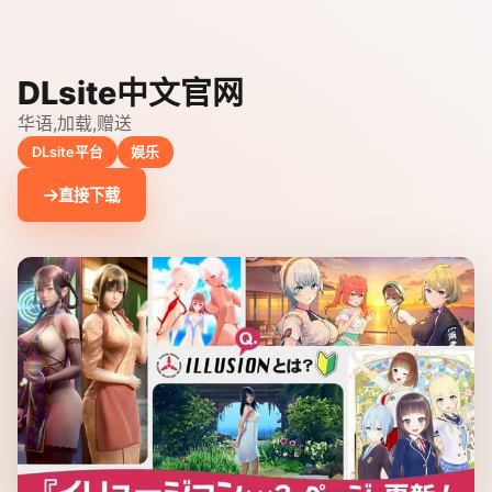
DLsite中文官网
华语,加载,赠送
DLsite平台
娱乐
直接下载