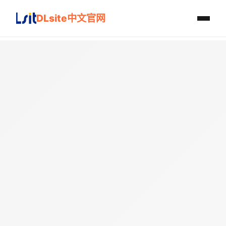
DLsite中文官网