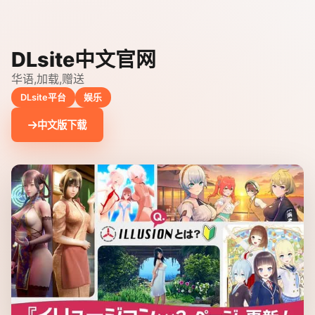
DLsite中文官网
华语,加载,赠送
DLsite平台
娱乐
中文版下载