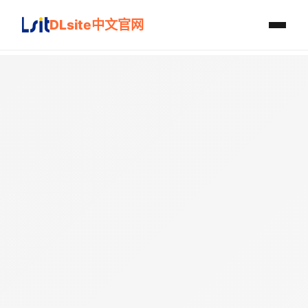
DLsite中文官网