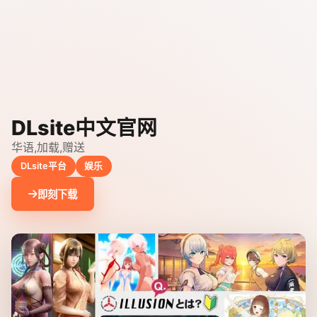
DLsite中文官网
华语,加载,赠送
DLsite平台
娱乐
即刻下载