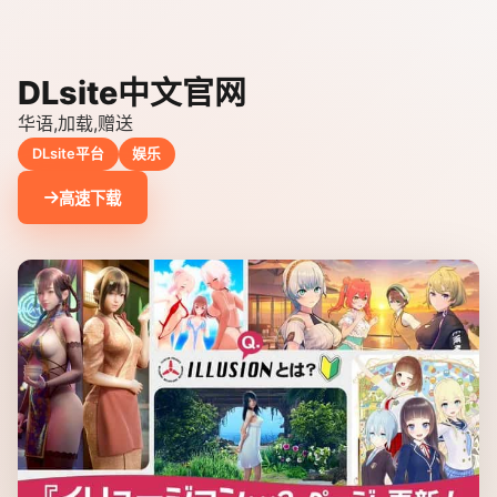
DLsite中文官网
华语,加载,赠送
DLsite平台
娱乐
高速下载