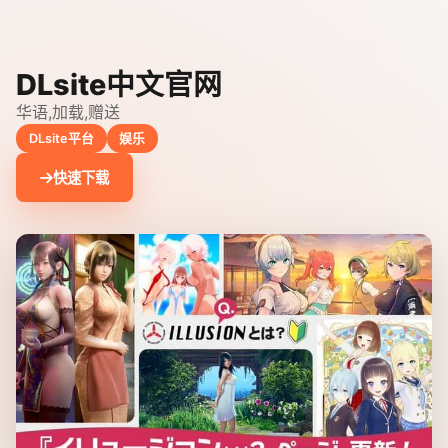
DLsite中文官网
华语,加载,赠送
DLsite平台
娱乐
快速下载