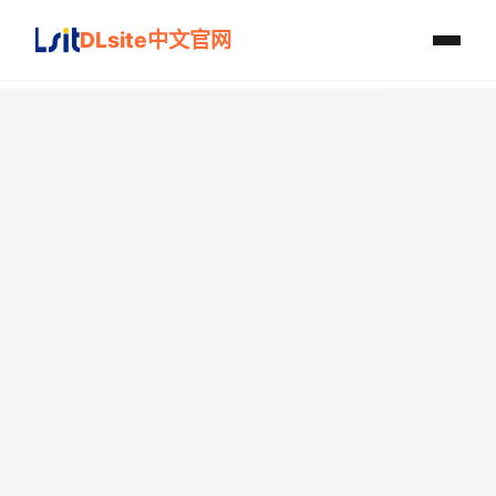
DLsite中文官网