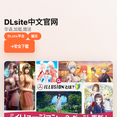
DLsite中文官网
华语,加载,赠送
DLsite平台
娱乐
安全下载