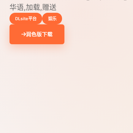
华语,加载,赠送
DLsite平台
娱乐
润色版下载