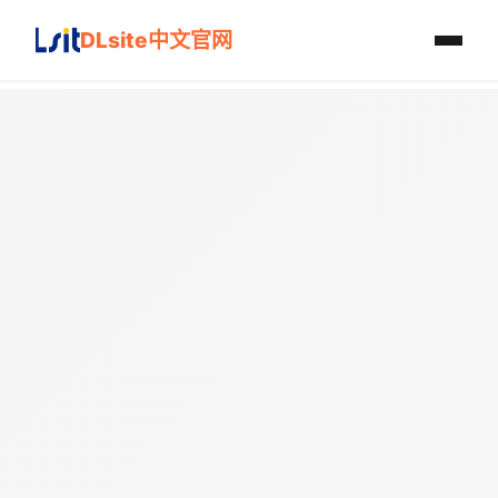
DLsite中文官网