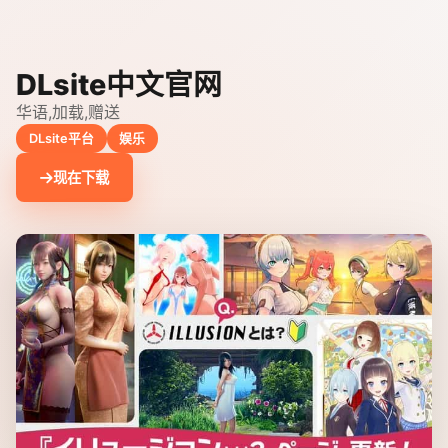
DLsite中文官网
华语,加载,赠送
DLsite平台
娱乐
现在下载