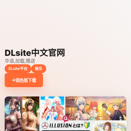
DLsite中文官网
华语,加载,赠送
DLsite平台
娱乐
润色版下载