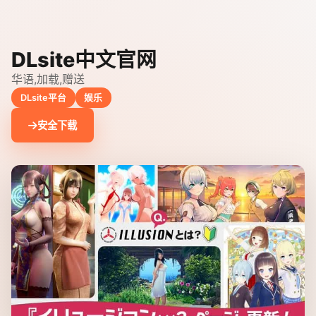
DLsite中文官网
华语,加载,赠送
DLsite平台
娱乐
安全下载