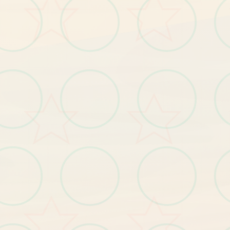
绝
对
的
女
游
戏
神
作
。
剧
情
，
一
周
目
整
体
线
性
的
路
打
下
去
好
。
二
主
要
影
响
玩
和
强
度
部
分
，
还
有
板
线
。
女
角
色
都
有
局
，
要
求
应
该
是
不
能
被
且
好
感
度
达
美
少
是
方
面
就
，
一
法
周
目
老
养
成
结
每
个
牛
标