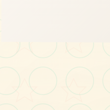
🔩
画面艺术展