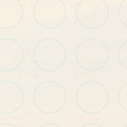
绝
对
的
女
游
戏
神
作
。
剧
情
，
一
周
目
整
体
线
性
的
路
打
下
去
好
。
二
主
要
影
响
玩
和
强
度
部
分
，
还
有
板
线
。
女
角
色
都
有
局
，
要
求
应
该
是
不
能
被
且
好
感
度
达
美
少
是
方
面
就
，
一
法
周
目
老
养
成
结
每
个
牛
标